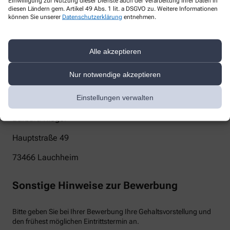
Einwilligung zur Nutzung dieser Dienste auch der Verarbeitung Ihrer Daten in
diesen Ländern gem. Artikel 49 Abs. 1 lit. a DSGVO zu. Weitere Informationen
info@stadtapotheke-lauchheim.de
können Sie unserer
Datenschutzerklärung
entnehmen.
Telefon
Alle akzeptieren
073635147
Post
Nur notwendige akzeptieren
Einstellungen verwalten
Stadt Apotheke
Barbara Rieger
Hauptstraße 49
73466
Lauchheim
Sonstige Hinweise zur Bewerbung
Bitte geben Sie bei Ihrer Bewerbung Ihre Gehaltsvorstellung und
den frühest möglichen Eintrittstermin an.