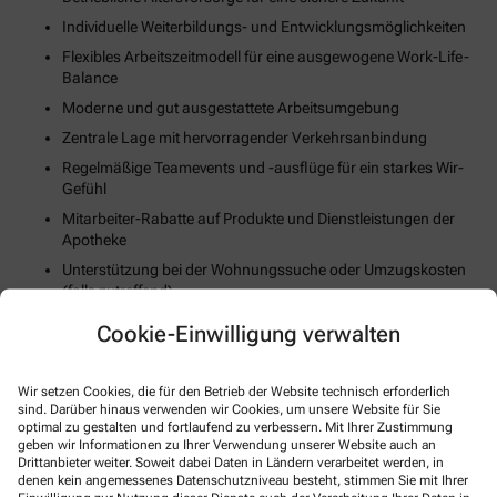
Individuelle Weiterbildungs- und Entwicklungsmöglichkeiten
Flexibles Arbeitszeitmodell für eine ausgewogene Work-Life-
Balance
Moderne und gut ausgestattete Arbeitsumgebung
Zentrale Lage mit hervorragender Verkehrsanbindung
Regelmäßige Teamevents und -ausflüge für ein starkes Wir-
Gefühl
Mitarbeiter-Rabatte auf Produkte und Dienstleistungen der
Apotheke
Unterstützung bei der Wohnungssuche oder Umzugskosten
(falls zutreffend)
Fortschrittliche Digitalisierungs- und Technologiestrategie
Cookie-Einwilligung verwalten
Gesundheits- und Fitnessangebote zur Stärkung des
körperlichen Wohlbefindens
Wir setzen Cookies, die für den Betrieb der Website technisch erforderlich
sind. Darüber hinaus verwenden wir Cookies, um unsere Website für Sie
So können Sie sich bewerben
optimal zu gestalten und fortlaufend zu verbessern. Mit Ihrer Zustimmung
geben wir Informationen zu Ihrer Verwendung unserer Website auch an
Drittanbieter weiter. Soweit dabei Daten in Ländern verarbeitet werden, in
denen kein angemessenes Datenschutzniveau besteht, stimmen Sie mit Ihrer
E-Mail