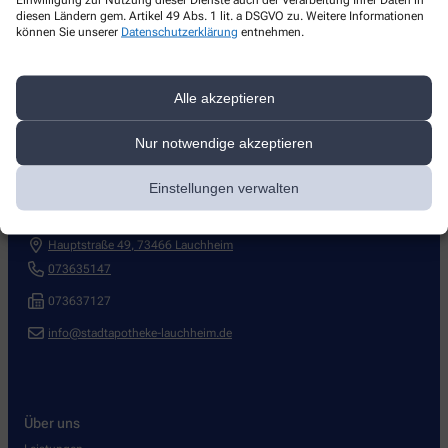
Initiativbewerbungen an
info@stadtapotheke-lauchheim.de
diesen Ländern gem. Artikel 49 Abs. 1 lit. a DSGVO zu. Weitere Informationen
können Sie unserer
Datenschutzerklärung
entnehmen.
Alle akzeptieren
Nur notwendige akzeptieren
Kontakt
Einstellungen verwalten
Stadt Apotheke
Hauptstraße 49
,
73466
Lauchheim
073635147
073637127
info@stadtapotheke-lauchheim.de
Über uns