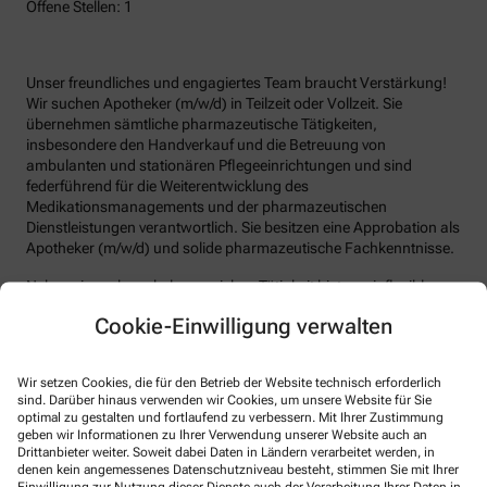
Offene Stellen: 1
Unser freundliches und engagiertes Team braucht Verstärkung!
Wir suchen Apotheker (m/w/d) in Teilzeit oder Vollzeit. Sie
übernehmen sämtliche pharmazeutische Tätigkeiten,
insbesondere den Handverkauf und die Betreuung von
ambulanten und stationären Pflegeeinrichtungen und sind
federführend für die Weiterentwicklung des
Medikationsmanagements und der pharmazeutischen
Dienstleistungen verantwortlich. Sie besitzen eine Approbation als
Apotheker (m/w/d) und solide pharmazeutische Fachkenntnisse.
Neben einer abwechslungsreichen Tätigkeit bieten wir flexible
Arbeitszeiten, übertarifliche Bezahlung und
Cookie-Einwilligung verwalten
Fortbildungsmöglichkeiten. Bitte senden Sie uns Ihre
Bewerbungsunterlagen an info@stadtapotheke-lauchheim.de
oder melden Sie sich telefonisch unter +49-7363/51 47.
Wir setzen Cookies, die für den Betrieb der Website technisch erforderlich
sind. Darüber hinaus verwenden wir Cookies, um unsere Website für Sie
Wir freuen uns auf Ihre Bewerbung!
optimal zu gestalten und fortlaufend zu verbessern. Mit Ihrer Zustimmung
geben wir Informationen zu Ihrer Verwendung unserer Website auch an
Drittanbieter weiter. Soweit dabei Daten in Ländern verarbeitet werden, in
denen kein angemessenes Datenschutzniveau besteht, stimmen Sie mit Ihrer
Bitte senden Sie Ihre Bewerbungen zu offenen Stellen oder
Einwilligung zur Nutzung dieser Dienste auch der Verarbeitung Ihrer Daten in