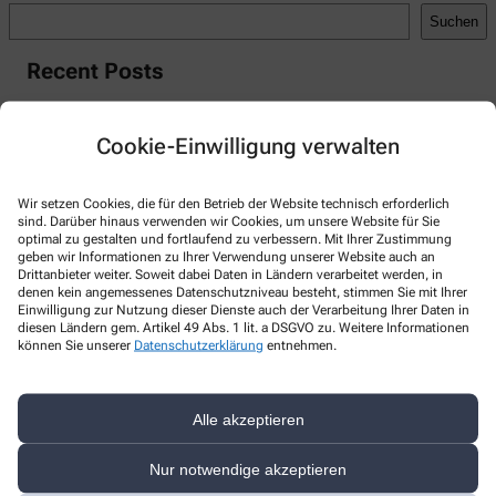
Suchen
Recent Posts
Hello world!
Cookie-Einwilligung verwalten
Recent Comments
A WordPress Commenter
zu
Hello world!
Wir setzen Cookies, die für den Betrieb der Website technisch erforderlich
sind. Darüber hinaus verwenden wir Cookies, um unsere Website für Sie
optimal zu gestalten und fortlaufend zu verbessern. Mit Ihrer Zustimmung
geben wir Informationen zu Ihrer Verwendung unserer Website auch an
Drittanbieter weiter. Soweit dabei Daten in Ländern verarbeitet werden, in
denen kein angemessenes Datenschutzniveau besteht, stimmen Sie mit Ihrer
Kontakt
Einwilligung zur Nutzung dieser Dienste auch der Verarbeitung Ihrer Daten in
diesen Ländern gem. Artikel 49 Abs. 1 lit. a DSGVO zu. Weitere Informationen
können Sie unserer
Datenschutzerklärung
entnehmen.
Stadt Apotheke
Hauptstraße 49
,
73466
Lauchheim
Alle akzeptieren
073635147
073637127
Nur notwendige akzeptieren
info@stadtapotheke-lauchheim.de